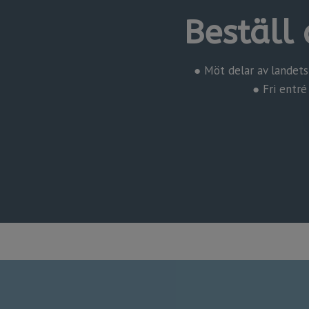
Beställ 
● Möt delar av landets
​​​​​​​ ● Fr