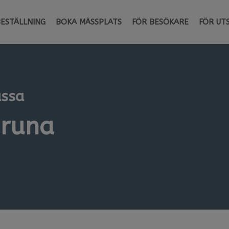
BESTÄLLNING
BOKA MÄSSPLATS
FÖR BESÖKARE
FÖR UT
ässa
iruna