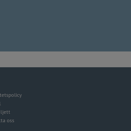
tspolicy​​​​​​
l
ljett
ta oss