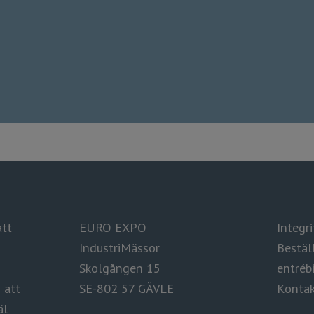
att
EURO EXPO
Integrite
IndustriMässor
Bestäl
Skolgången 15
entrébi
ag att
SE-802 57 GÄVLE
Kontak
äl