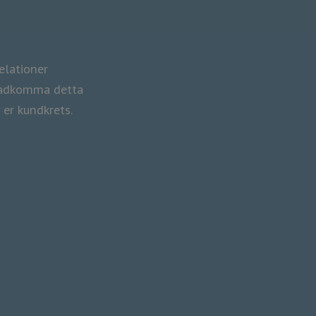
srelationer
stadkomma detta
ra er kundkrets.