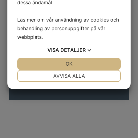
dessa ändamål.
Läs mer om vår användning av cookies och
behandling av personuppgifter på vår
webbplats.
VISA
DETALJER
JA
NEJ
OK
JA
NEJ
NÖDVÄNDIG
INSTÄLLNINGAR
AVVISA ALLA
För utställare
JA
NEJ
JA
NEJ
MARKNADSFÖRING
STATISTIK