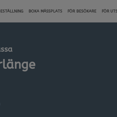
BESTÄLLNING
BOKA MÄSSPLATS
FÖR BESÖKARE
FÖR UT
ässa
rlänge