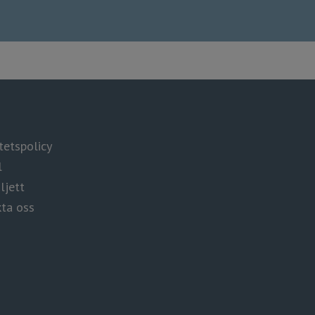
tspolicy​​​​​​
l
ljett
ta oss