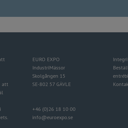
att
EURO EXPO
Integrite
IndustriMässor
Bestäl
Skolgången 15
entrébi
ag att
SE-802 57 GÄVLE
Kontak
äl
i
+46 (0)26 18 10 00
ets.
info@euroexpo.se