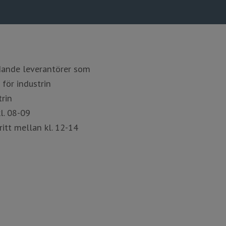
dande leverantörer som
 för industrin
trin
l. 08-09
itt mellan kl. 12-14