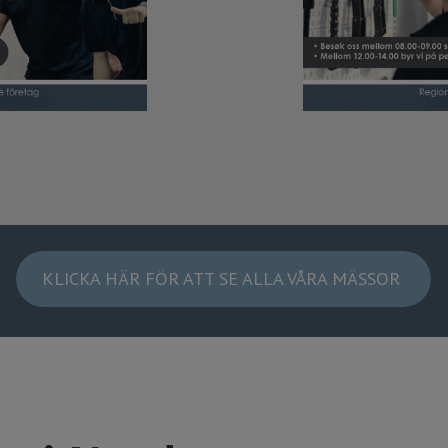
KLICKA HÄR FÖR ATT SE ALLA VÅRA MÄSSOR