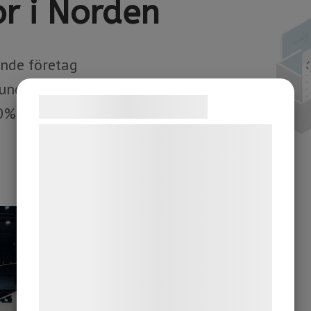
r i Norden
rkande företag
undkrets
Samtykke til cookies
00% kundkontakt
Vi og vores samarbejdspartnere bruger
teknologier, herunder cookies, til at
indsamle oplysninger om dig til forskellige
formål, herunder: Tilpasning af annoncering,
bedre brugeroplevelse, funktionalitet,
statistik og marketing. Disse oplysninger
kan blive delt med annoncerings- og
analysepartnere, som kan kombinere dem
med data, du tidligere har givet dem eller
de har indsamlet gennem din brug af deres