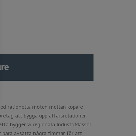
are
med rationella möten mellan köpare
företag att bygga upp affärsrelationer
etta bygger vi regionala IndustriMässor
 bara avsätta några timmar för att