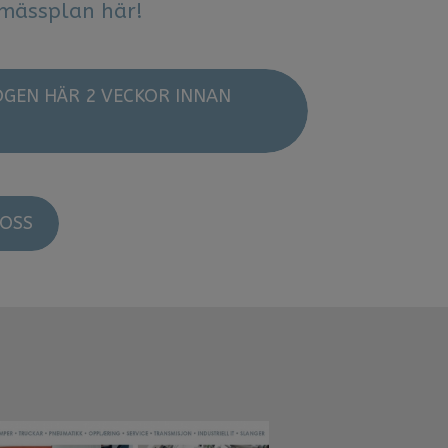
 vår mässplan här!
OGEN HÄR 2 VECKOR INNAN
OSS