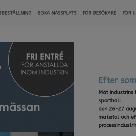
TBESTÄLLNING
BOKA MÄSSPLATS
FÖR BESÖKARE
FÖR U
Efter som
Möt industrins 
sporthall
​​​​​​den ​​​​​26-
material och ef
processindustr